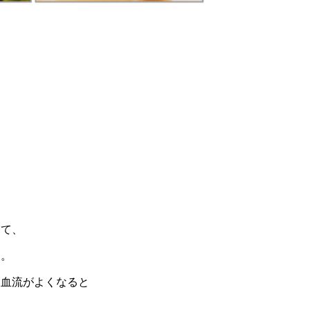
めて、
う。
り血流がよくなると
す。