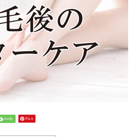
feedly
Pin it