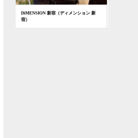
 新
salon Angels Ladder（サロン エンジェル
Preciou
ラダー）