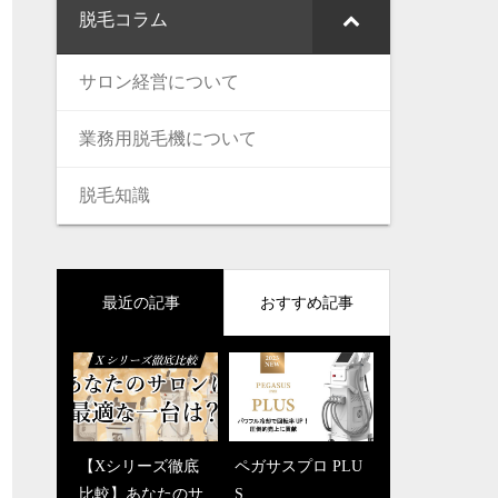
脱毛コラム
サロン経営について
業務用脱毛機について
脱毛知識
最近の記事
おすすめ記事
【Xシリーズ徹底
SHR-高速脱毛-
ペガサスプロ PLU
メンズ脱毛に最適
比較】あなたのサ
S
なペガサスプロNE