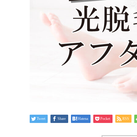
Tweet
Share
Hatena
Pocket
RSS