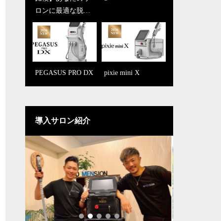
ロンに最適な脱毛
O【おすすめ3つの
機はどれ？開業・
ポイント】
メンズ脱毛・フェ
イシャル別に解説
PEGASUS PRO DX
業務用脱毛機「ペ
pixie mini X
ニキビケアもお任
ガサスプロ」をお
せあれ！Eライト
すすめする理由
ハンドルのビフォ
（その１）
ーアフターの凄さ
導入サロン紹介