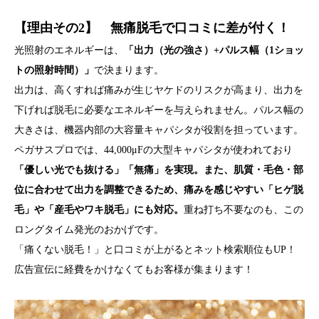
【理由その2】 無痛脱毛で口コミに差が付く！
光照射のエネルギーは、
「出力（光の強さ）+パルス幅（1ショッ
トの照射時間）」
で決まります。
出力は、高くすれば痛みが生じヤケドのリスクが高まり、出力を
下げれば脱毛に必要なエネルギーを与えられません。パルス幅の
大きさは、機器内部の大容量キャパシタが役割を担っています。
ペガサスプロでは、44,000μFの大型キャパシタが使われており
「優しい光でも抜ける」「無痛」を実現。また、肌質・毛色・部
位に合わせて出力を調整できるため、痛みを感じやすい「ヒゲ脱
毛」や「産毛やワキ脱毛」にも対応。
重ね打ち不要なのも、この
ロングタイム発光のおかげです。
「痛くない脱毛！」と口コミが上がるとネット検索順位もUP！
広告宣伝に経費をかけなくてもお客様が集まります！